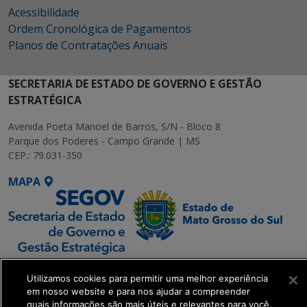
Acessibilidade
Ordem Cronológica de Pagamentos
Planos de Contratações Anuais
SECRETARIA DE ESTADO DE GOVERNO E GESTÃO
ESTRATÉGICA
Avenida Poeta Manoel de Barros, S/N - Bloco 8
Parque dos Poderes - Campo Grande | MS
CEP.: 79.031-350
MAPA
SETDIG | Secretaria-
Utilizamos cookies para permitir uma melhor experiência
Executiva de
em nosso website e para nos ajudar a compreender
Transformação Digital
quais informações são mais úteis e relevantes para você.