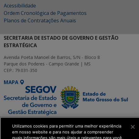
Acessibilidade
Ordem Cronológica de Pagamentos
Planos de Contratações Anuais
SECRETARIA DE ESTADO DE GOVERNO E GESTÃO
ESTRATÉGICA
Avenida Poeta Manoel de Barros, S/N - Bloco 8
Parque dos Poderes - Campo Grande | MS
CEP.: 79.031-350
MAPA
SETDIG | Secretaria-
Utilizamos cookies para permitir uma melhor experiência
Executiva de
em nosso website e para nos ajudar a compreender
Transformação Digital
quais informações são mais úteis e relevantes para você.