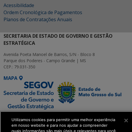
Acessibilidade
Ordem Cronológica de Pagamentos
Planos de Contratações Anuais
SECRETARIA DE ESTADO DE GOVERNO E GESTÃO
ESTRATÉGICA
Avenida Poeta Manoel de Barros, S/N - Bloco 8
Parque dos Poderes - Campo Grande | MS
CEP.: 79.031-350
MAPA
SETDIG | Secretaria-
Utilizamos cookies para permitir uma melhor experiência
Executiva de
em nosso website e para nos ajudar a compreender
Transformação Digital
quais informações são mais úteis e relevantes para você.