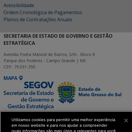
Acessibilidade
Ordem Cronológica de Pagamentos
Planos de Contratações Anuais
SECRETARIA DE ESTADO DE GOVERNO E GESTÃO
ESTRATÉGICA
Avenida Poeta Manoel de Barros, S/N - Bloco 8
Parque dos Poderes - Campo Grande | MS
CEP.: 79.031-350
MAPA
SETDIG | Secretaria-
Utilizamos cookies para permitir uma melhor experiência
Executiva de
em nosso website e para nos ajudar a compreender
Transformação Digital
quais informações são mais úteis e relevantes para você.