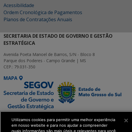
Acessibilidade
Ordem Cronológica de Pagamentos
Planos de Contratações Anuais
SECRETARIA DE ESTADO DE GOVERNO E GESTÃO
ESTRATÉGICA
Avenida Poeta Manoel de Barros, S/N - Bloco 8
Parque dos Poderes - Campo Grande | MS
CEP.: 79.031-350
MAPA
SETDIG | Secretaria-
Utilizamos cookies para permitir uma melhor experiência
Executiva de
em nosso website e para nos ajudar a compreender
Transformação Digital
quais informações são mais úteis e relevantes para você.