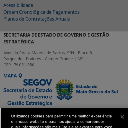
Acessibilidade
Ordem Cronológica de Pagamentos
Planos de Contratações Anuais
SECRETARIA DE ESTADO DE GOVERNO E GESTÃO
ESTRATÉGICA
Avenida Poeta Manoel de Barros, S/N - Bloco 8
Parque dos Poderes - Campo Grande | MS
CEP.: 79.031-350
MAPA
SETDIG | Secretaria-
Utilizamos cookies para permitir uma melhor experiência
Executiva de
em nosso website e para nos ajudar a compreender
Transformação Digital
quais informações são mais úteis e relevantes para você.