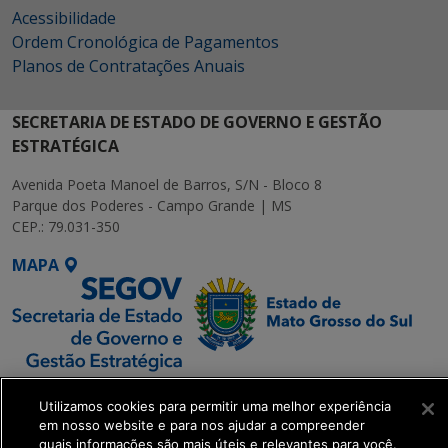
Acessibilidade
Ordem Cronológica de Pagamentos
Planos de Contratações Anuais
SECRETARIA DE ESTADO DE GOVERNO E GESTÃO
ESTRATÉGICA
Avenida Poeta Manoel de Barros, S/N - Bloco 8
Parque dos Poderes - Campo Grande | MS
CEP.: 79.031-350
MAPA
SETDIG | Secretaria-
Utilizamos cookies para permitir uma melhor experiência
Executiva de
em nosso website e para nos ajudar a compreender
Transformação Digital
quais informações são mais úteis e relevantes para você.