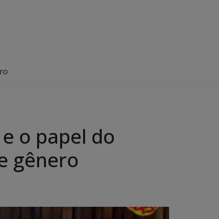
ero
 e o papel do
e gênero