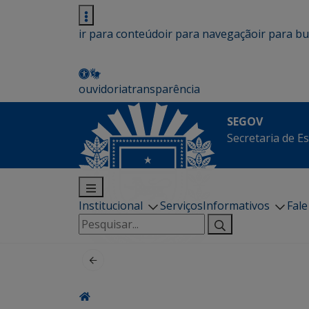
ir para conteúdo
ir para navegação
ir para b
ouvidoria
transparência
SEGOV
Secretaria de E
Institucional
Serviços
Informativos
Fal
Pesquisar
por: